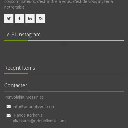
consommateurs, c’est-à-dire à vous, c’est de vous inviter à
notre table.
Le Fil Instagram
Recent Items
Contacter
Perivolakia Messinias
info@orionoliveoil.com
Panos Karkanis:
pkarkanis@orionoliveoil.com